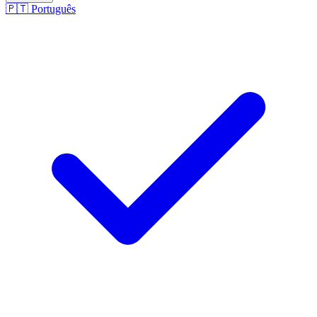
🇵🇹
Português