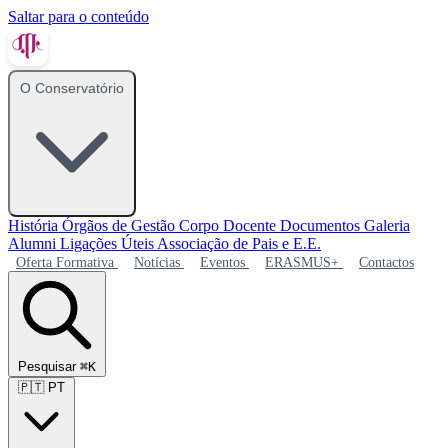
Saltar para o conteúdo
O Conservatório
História
Órgãos de Gestão
Corpo Docente
Documentos
Galeria
Alumni
Ligações Úteis
Associação de Pais e E.E.
Oferta Formativa
Notícias
Eventos
ERASMUS+
Contactos
Pesquisar
⌘K
🇵🇹
PT