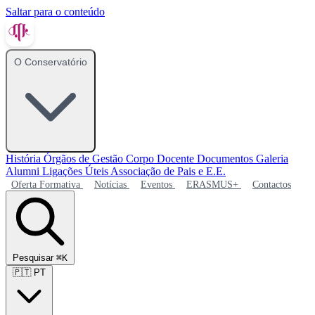
Saltar para o conteúdo
O Conservatório
História
Órgãos de Gestão
Corpo Docente
Documentos
Galeria
Alumni
Ligações Úteis
Associação de Pais e E.E.
Oferta Formativa
Notícias
Eventos
ERASMUS+
Contactos
Pesquisar
⌘K
🇵🇹
PT