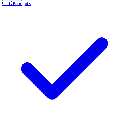
🇵🇹
Português