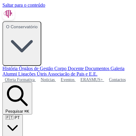
Saltar para o conteúdo
O Conservatório
História
Órgãos de Gestão
Corpo Docente
Documentos
Galeria
Alumni
Ligações Úteis
Associação de Pais e E.E.
Oferta Formativa
Notícias
Eventos
ERASMUS+
Contactos
Pesquisar
⌘K
🇵🇹
PT