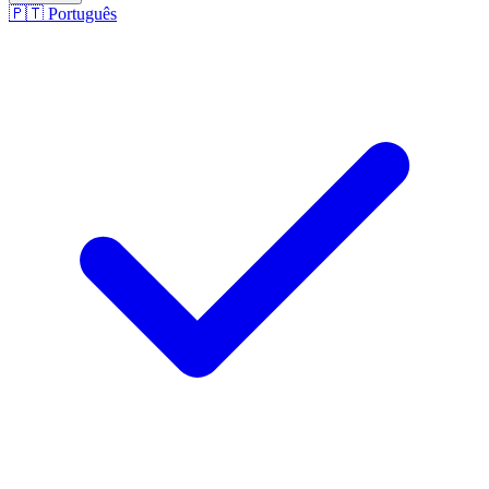
🇵🇹
Português