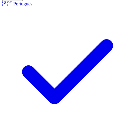
🇵🇹
Português