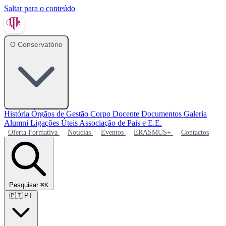
Saltar para o conteúdo
O Conservatório
História
Órgãos de Gestão
Corpo Docente
Documentos
Galeria
Alumni
Ligações Úteis
Associação de Pais e E.E.
Oferta Formativa
Notícias
Eventos
ERASMUS+
Contactos
Pesquisar
⌘K
🇵🇹
PT