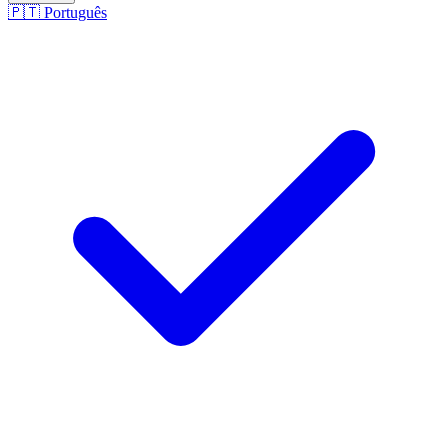
🇵🇹
Português