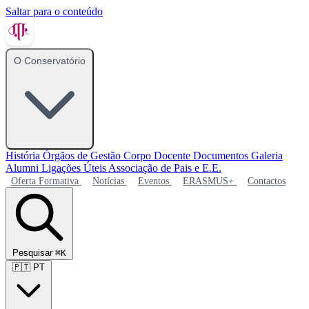
Saltar para o conteúdo
O Conservatório
História
Órgãos de Gestão
Corpo Docente
Documentos
Galeria
Alumni
Ligações Úteis
Associação de Pais e E.E.
Oferta Formativa
Notícias
Eventos
ERASMUS+
Contactos
Pesquisar
⌘K
🇵🇹
PT