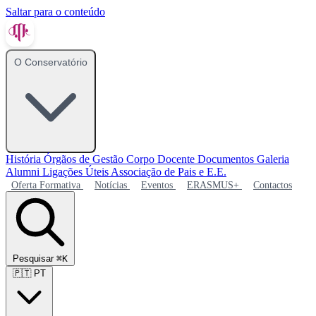
Saltar para o conteúdo
O Conservatório
História
Órgãos de Gestão
Corpo Docente
Documentos
Galeria
Alumni
Ligações Úteis
Associação de Pais e E.E.
Oferta Formativa
Notícias
Eventos
ERASMUS+
Contactos
Pesquisar
⌘K
🇵🇹
PT