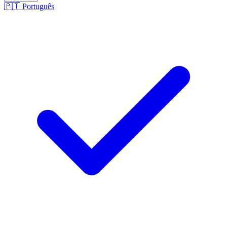
🇵🇹
Português