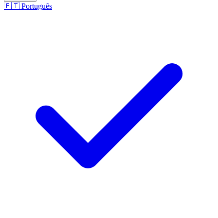
🇵🇹
Português