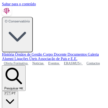
Saltar para o conteúdo
O Conservatório
História
Órgãos de Gestão
Corpo Docente
Documentos
Galeria
Alumni
Ligações Úteis
Associação de Pais e E.E.
Oferta Formativa
Notícias
Eventos
ERASMUS+
Contactos
Pesquisar
⌘K
🇵🇹
PT