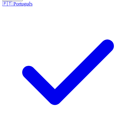
🇵🇹
Português