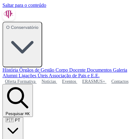
Saltar para o conteúdo
O Conservatório
História
Órgãos de Gestão
Corpo Docente
Documentos
Galeria
Alumni
Ligações Úteis
Associação de Pais e E.E.
Oferta Formativa
Notícias
Eventos
ERASMUS+
Contactos
Pesquisar
⌘K
🇵🇹
PT