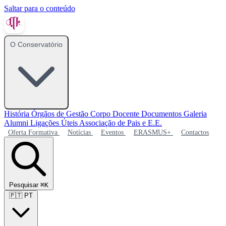
Saltar para o conteúdo
O Conservatório
História
Órgãos de Gestão
Corpo Docente
Documentos
Galeria
Alumni
Ligações Úteis
Associação de Pais e E.E.
Oferta Formativa
Notícias
Eventos
ERASMUS+
Contactos
Pesquisar
⌘K
🇵🇹
PT