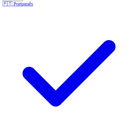
🇵🇹
Português