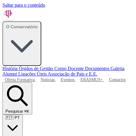
Saltar para o conteúdo
O Conservatório
História
Órgãos de Gestão
Corpo Docente
Documentos
Galeria
Alumni
Ligações Úteis
Associação de Pais e E.E.
Oferta Formativa
Notícias
Eventos
ERASMUS+
Contactos
Pesquisar
⌘K
🇵🇹
PT