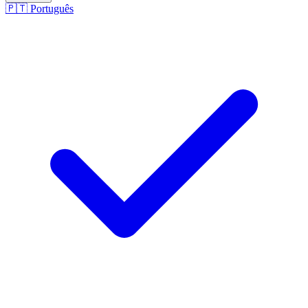
🇵🇹
Português