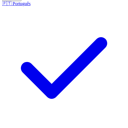
🇵🇹
Português