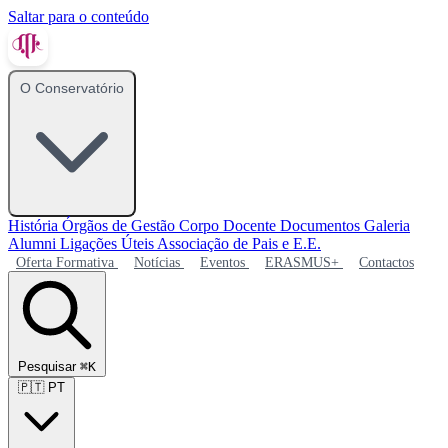
Saltar para o conteúdo
O Conservatório
História
Órgãos de Gestão
Corpo Docente
Documentos
Galeria
Alumni
Ligações Úteis
Associação de Pais e E.E.
Oferta Formativa
Notícias
Eventos
ERASMUS+
Contactos
Pesquisar
⌘K
🇵🇹
PT