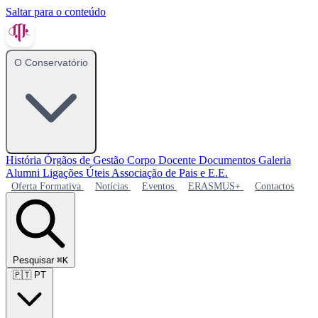
Saltar para o conteúdo
O Conservatório
História
Órgãos de Gestão
Corpo Docente
Documentos
Galeria
Alumni
Ligações Úteis
Associação de Pais e E.E.
Oferta Formativa
Notícias
Eventos
ERASMUS+
Contactos
Pesquisar
⌘K
🇵🇹
PT