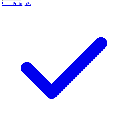
🇵🇹
Português