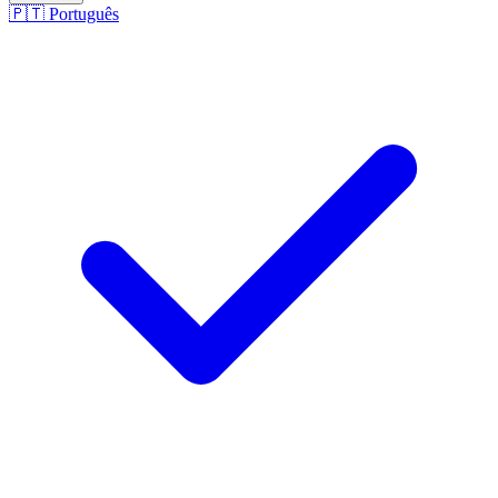
🇵🇹
Português