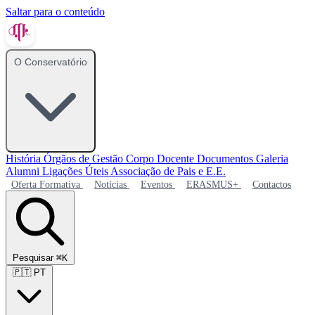
Saltar para o conteúdo
O Conservatório
História
Órgãos de Gestão
Corpo Docente
Documentos
Galeria
Alumni
Ligações Úteis
Associação de Pais e E.E.
Oferta Formativa
Notícias
Eventos
ERASMUS+
Contactos
Pesquisar
⌘K
🇵🇹
PT