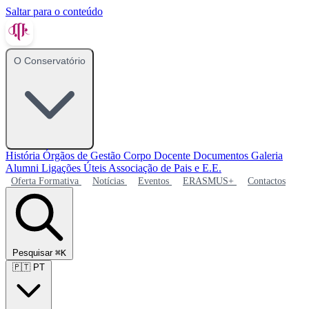
Saltar para o conteúdo
O Conservatório
História
Órgãos de Gestão
Corpo Docente
Documentos
Galeria
Alumni
Ligações Úteis
Associação de Pais e E.E.
Oferta Formativa
Notícias
Eventos
ERASMUS+
Contactos
Pesquisar
⌘K
🇵🇹
PT