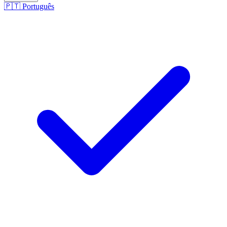
🇵🇹
Português