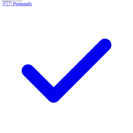
🇵🇹
Português