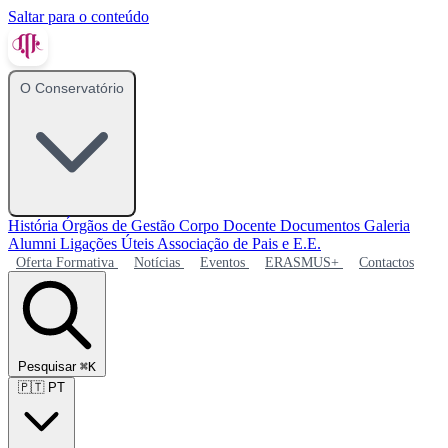
Saltar para o conteúdo
O Conservatório
História
Órgãos de Gestão
Corpo Docente
Documentos
Galeria
Alumni
Ligações Úteis
Associação de Pais e E.E.
Oferta Formativa
Notícias
Eventos
ERASMUS+
Contactos
Pesquisar
⌘K
🇵🇹
PT