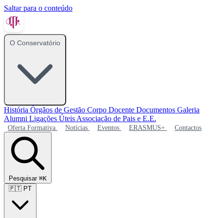
Saltar para o conteúdo
O Conservatório
História
Órgãos de Gestão
Corpo Docente
Documentos
Galeria
Alumni
Ligações Úteis
Associação de Pais e E.E.
Oferta Formativa
Notícias
Eventos
ERASMUS+
Contactos
Pesquisar
⌘K
🇵🇹
PT