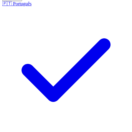
🇵🇹
Português