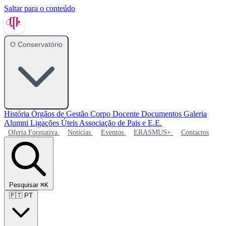
Saltar para o conteúdo
O Conservatório
História
Órgãos de Gestão
Corpo Docente
Documentos
Galeria
Alumni
Ligações Úteis
Associação de Pais e E.E.
Oferta Formativa
Notícias
Eventos
ERASMUS+
Contactos
Pesquisar
⌘K
🇵🇹
PT