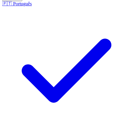
🇵🇹
Português