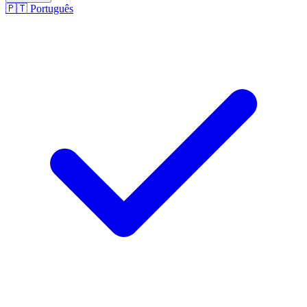
🇵🇹
Português