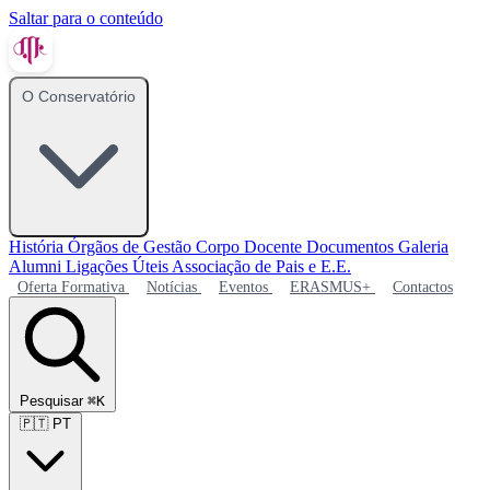
Saltar para o conteúdo
O Conservatório
História
Órgãos de Gestão
Corpo Docente
Documentos
Galeria
Alumni
Ligações Úteis
Associação de Pais e E.E.
Oferta Formativa
Notícias
Eventos
ERASMUS+
Contactos
Pesquisar
⌘K
🇵🇹
PT