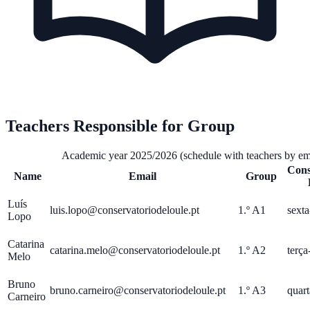
Teachers Responsible for Group
Academic year 2025/2026 (schedule with teachers by em
Cons
Name
Email
Group
Luís
luis.lopo@conservatoriodeloule.pt
1.º A1
sexta
Lopo
Catarina
catarina.melo@conservatoriodeloule.pt
1.º A2
terça
Melo
Bruno
bruno.carneiro@conservatoriodeloule.pt
1.º A3
quart
Carneiro