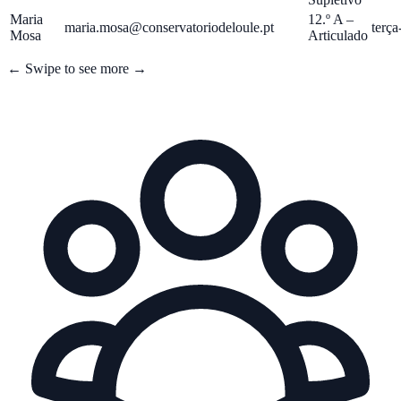
Maria
12.º A –
maria.mosa@conservatoriodeloule.pt
terça
Mosa
Articulado
← Swipe to see more →