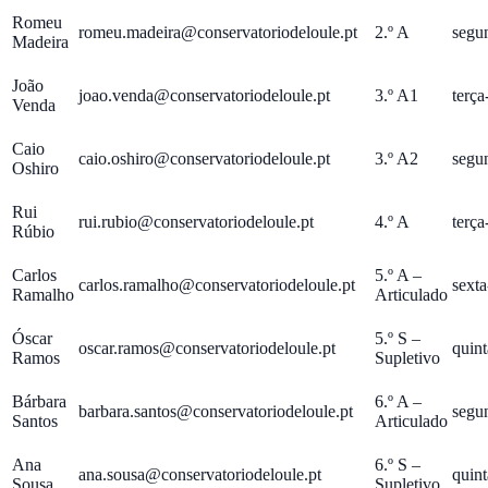
Romeu
romeu.madeira@conservatoriodeloule.pt
2.º A
segun
Madeira
João
joao.venda@conservatoriodeloule.pt
3.º A1
terça
Venda
Caio
caio.oshiro@conservatoriodeloule.pt
3.º A2
segun
Oshiro
Rui
rui.rubio@conservatoriodeloule.pt
4.º A
terça
Rúbio
Carlos
5.º A –
carlos.ramalho@conservatoriodeloule.pt
sexta
Ramalho
Articulado
Óscar
5.º S –
oscar.ramos@conservatoriodeloule.pt
quint
Ramos
Supletivo
Bárbara
6.º A –
barbara.santos@conservatoriodeloule.pt
segun
Santos
Articulado
Ana
6.º S –
ana.sousa@conservatoriodeloule.pt
quint
Sousa
Supletivo