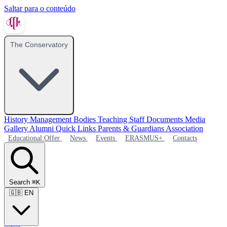
Saltar para o conteúdo
The Conservatory
History
Management Bodies
Teaching Staff
Documents
Media
Gallery
Alumni
Quick Links
Parents & Guardians Association
Educational Offer
News
Events
ERASMUS+
Contacts
Search
⌘K
🇬🇧
EN