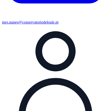
ines.nunes@conservatoriodeloule.pt