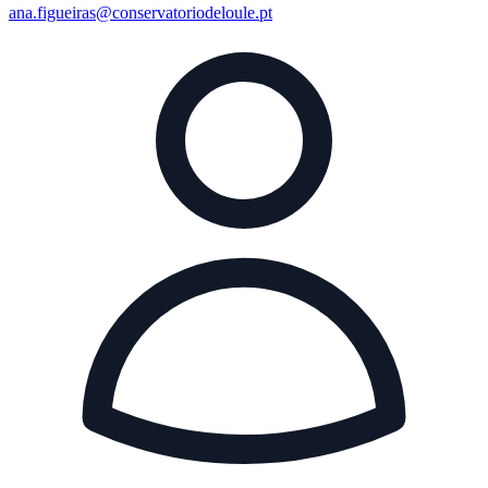
ana.figueiras@conservatoriodeloule.pt