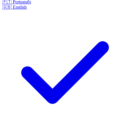
🇵🇹
Português
🇬🇧
English