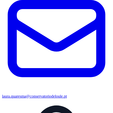
laura.quaresma@conservatoriodeloule.pt