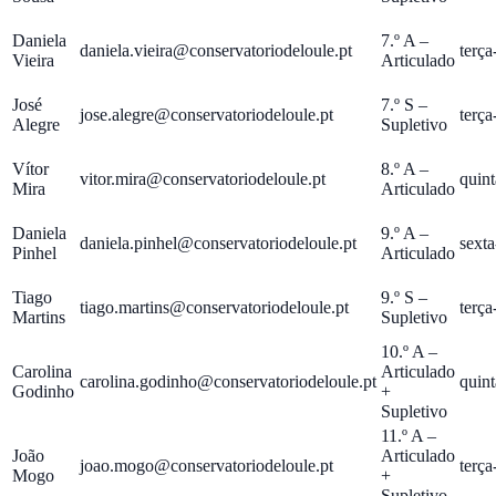
Daniela
7.º A –
daniela.vieira@conservatoriodeloule.pt
terça
Vieira
Articulado
José
7.º S –
jose.alegre@conservatoriodeloule.pt
terça
Alegre
Supletivo
Vítor
8.º A –
vitor.mira@conservatoriodeloule.pt
quint
Mira
Articulado
Daniela
9.º A –
daniela.pinhel@conservatoriodeloule.pt
sexta
Pinhel
Articulado
Tiago
9.º S –
tiago.martins@conservatoriodeloule.pt
terça
Martins
Supletivo
10.º A –
Carolina
Articulado
carolina.godinho@conservatoriodeloule.pt
quint
Godinho
+
Supletivo
11.º A –
João
Articulado
joao.mogo@conservatoriodeloule.pt
terça
Mogo
+
Supletivo