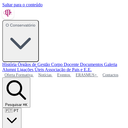
Saltar para o conteúdo
O Conservatório
História
Órgãos de Gestão
Corpo Docente
Documentos
Galeria
Alumni
Ligações Úteis
Associação de Pais e E.E.
Oferta Formativa
Notícias
Eventos
ERASMUS+
Contactos
Pesquisar
⌘K
🇵🇹
PT