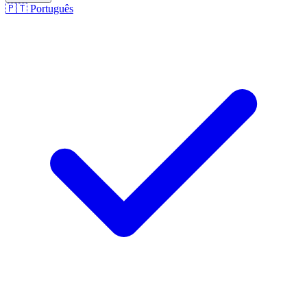
🇵🇹
Português