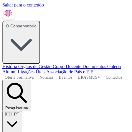
Saltar para o conteúdo
O Conservatório
História
Órgãos de Gestão
Corpo Docente
Documentos
Galeria
Alumni
Ligações Úteis
Associação de Pais e E.E.
Oferta Formativa
Notícias
Eventos
ERASMUS+
Contactos
Pesquisar
⌘K
🇵🇹
PT