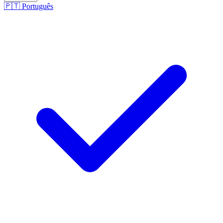
🇵🇹
Português